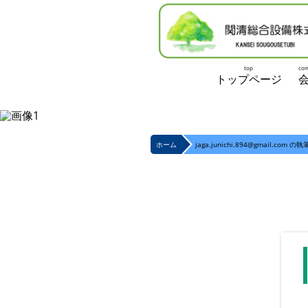
top
com
トップページ
ホーム
jaga.junichi.894@gmail.com の